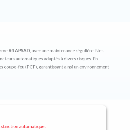
norme
R4 APSAD
, avec une maintenance régulière. Nos
ncteurs automatiques adaptés à divers risques. En
tes coupe-feu (PCF), garantissant ainsi un environnement
ues assurent une protection continue contre les
xtinction automatique :