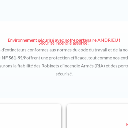
Environnement sécurisé avec notre partenaire ANDRIEU !
Sécurité incendie assurée :
ion d’extincteurs conformes aux normes du code du travail et de la 
e
NF S61-919
offrent une protection efficace, tout comme nos exti
ssurons la fiabilité des Robinets d’Incendie Armés (RIA) et des por
sécurisé.
Nos extincteurs automatiq
E