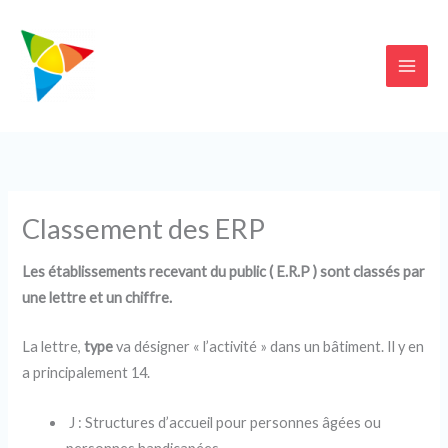
Aller
au
contenu
Classement des ERP
Les établissements recevant du public ( E.R.P ) sont classés par
une lettre et un chiffre.
La lettre,
type
va désigner « l’activité » dans un bâtiment. Il y en
a principalement 14.
J : Structures d’accueil pour personnes âgées ou